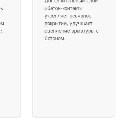
Дополнительный слой
дь
«бетон-контакт»
укрепляет песчаное
ем
покрытие, улучшает
ся
сцепление арматуры с
бетоном.