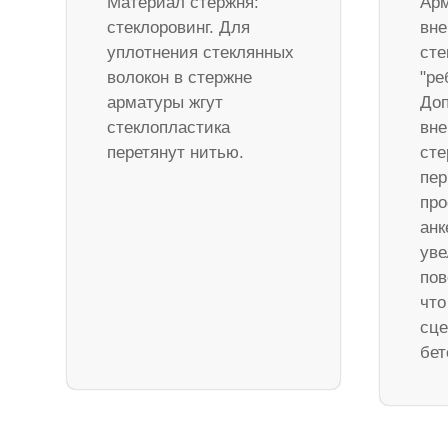
Материал стержня:
Арм
стеклоровинг. Для
вне
уплотнения стеклянных
сте
волокон в стержне
"ре
арматуры жгут
Доп
стеклопластика
вне
перетянут нитью.
ст
пер
про
анк
уве
пов
что
сце
бет