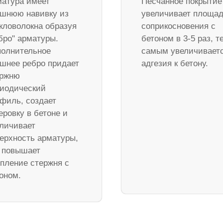
атура имеет
Песчанное покрытие
шнюю навивку из
увеличивает площа
кловолокна образуя
соприкосновения с
бро" арматуры.
бетоном в 3-5 раз, т
олнительное
самым увеличивает
шнее ребро придает
адгезия к бетону.
ержню
иодический
филь, создает
еровку в бетоне и
личивает
ерхность арматуры,
 повышает
пление стержня с
оном.