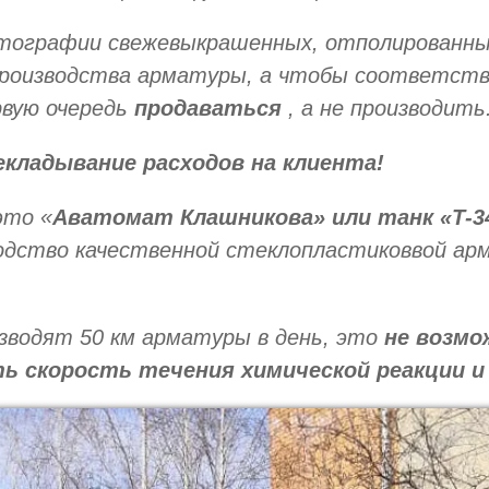
тографии свежевыкрашенных, отполированных
производства арматуры, а чтобы соответств
рвую очередь
продаваться
, а не производить
екладывание расходов на клиента!
это «
Аватомат Клашникова» или танк «Т-3
водство качественной стеклопластиковвой а
зводят 50 км арматуры в день, это
не возмо
ь скорость течения химической реакции и