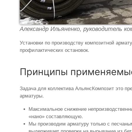
Александр Ильяненко, руководитель к
Установки по производству композитной армат
профилактических остановок.
Принципы применяемые
Задача для коллектива АльянсКомпозит это пр
арматуры.
Максимальное снижение непроизводственны
«нано» составляющую.
Мы производим арматуру только с песчаным
выдерживает проверки на вырывание из бет