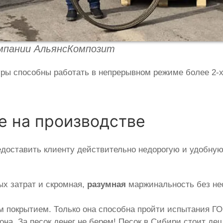
омпании АльянсКомпозит
уры способны работать в непрерывном режиме более 2-
 на производстве
едоставить клиенту действительно недорогую и удобну
х затрат и скромная,
разумная
маржинальность без нео
 покрытием. Только она способна пройти испытания ГО
она. За песок денег не берем! Песок в Сибири стоит д