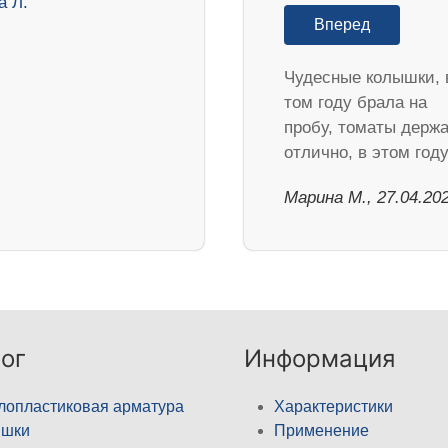
Вперед
Чудесные колышки, 
том году брала на
пробу, томаты держ
отлично, в этом го
Марина М., 27.04.20
ог
Информация
лопластиковая арматура
Характеристики
ышки
Применение