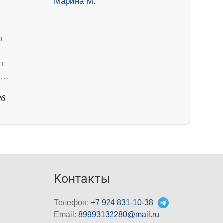
в
ат
ду…
26
Контакты
Телефон:
+7 924 831-10-38
Email:
89993132280@mail.ru