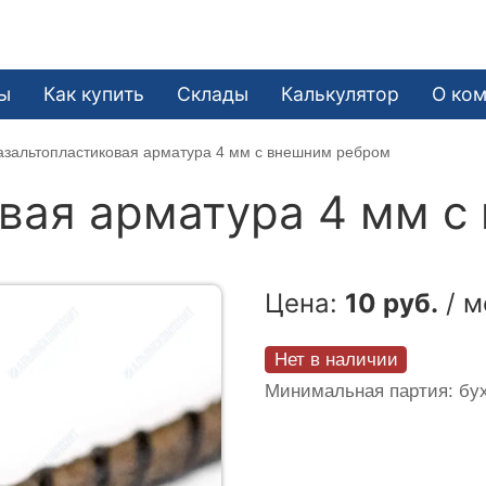
ы
Как купить
Склады
Калькулятор
О ко
азальтопластиковая арматура 4 мм с внешним ребром
вая арматура 4 мм с
Цена:
10 руб.
/ м
Нет в наличии
Минимальная партия: бух