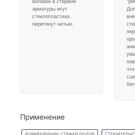
волокон в стержне
"ре
арматуры жгут
Доп
стеклопластика
вне
перетянут нитью.
ст
пер
про
анк
уве
пов
что
сце
бет
Применение
Армирование стяжки полов
Строительс