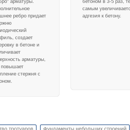
бро" арматуры.
бетоном в 3-5 раз, т
олнительное
самым увеличивает
шнее ребро придает
адгезия к бетону.
ержню
иодический
филь, создает
еровку в бетоне и
личивает
ерхность арматуры,
 повышает
пление стержня с
оном.
тво тротуаров
Фундаменты небольших строений