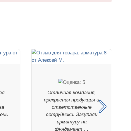
ал
Отличная компания,
.
прекрасная продукция и
за
ответственные
чень
сотрудники. Закупали
арматуру на
фундамент …