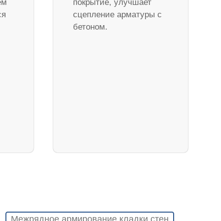
ем
покрытие, улучшает
ся
сцепление арматуры с
бетоном.
Межрядное армирование кладки стен