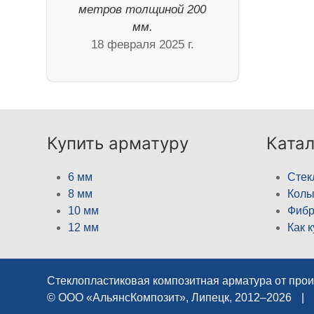
метров толщиной 200
мм.
18 февраля 2025 г.
Купить арматуру
Катал
6 мм
Стек
8 мм
Кол
10 мм
Фибр
12 мм
Как 
Стеклопластиковая композитная арматура от про
© ООО «АльянсКомпозит», Липецк, 2012–2026
|