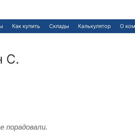
ы
Как купить
Склады
Калькулятор
О ко
 С.
е порадовали.