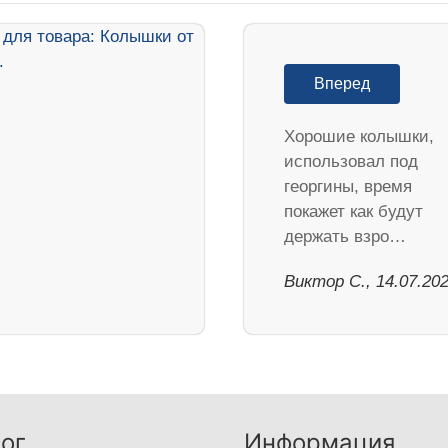
Вперед
Хорошие колышки,
использовал под
георгины, время
покажет как будут
держать взро…
Виктор С., 14.07.20
ог
Информация