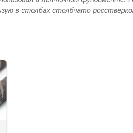
льзую в столбах столбчато-росстверк